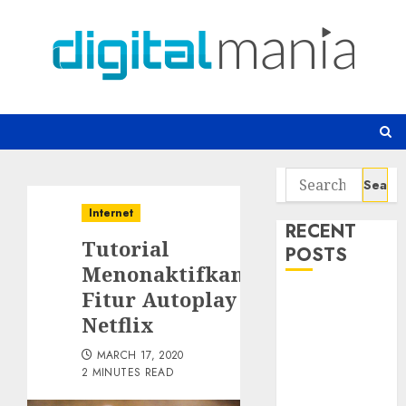
Skip
to
content
Search
for:
Internet
RECENT
Tutorial
POSTS
Menonaktifkan
Fitur Autoplay
Awas! 7 Ribu
Netflix
Kit Phising
Incar Akses
MARCH 17, 2020
Microsoft 365
2 MINUTES READ
Bahaya