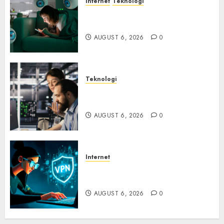
Internet
Teknologi
Risiko Tersembunyi di Balik AI
Notetaker
AUGUST 6, 2026
0
Teknologi
Serangan Server Pelanggan
RMM
AUGUST 6, 2026
0
Internet
Awas! Serangan Supply Chain
Incar VPN QuickFox
AUGUST 6, 2026
0