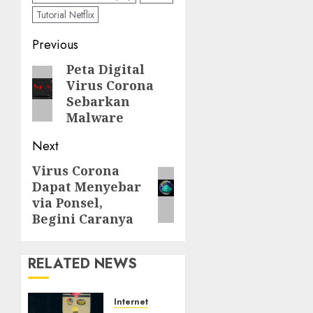
Tutorial Netflix
Post
Previous
navigation
Peta Digital
Previous
Virus Corona
post:
Sebarkan
Malware
Next
Virus Corona
Next
Dapat Menyebar
post:
via Ponsel,
Begini Caranya
RELATED NEWS
Internet