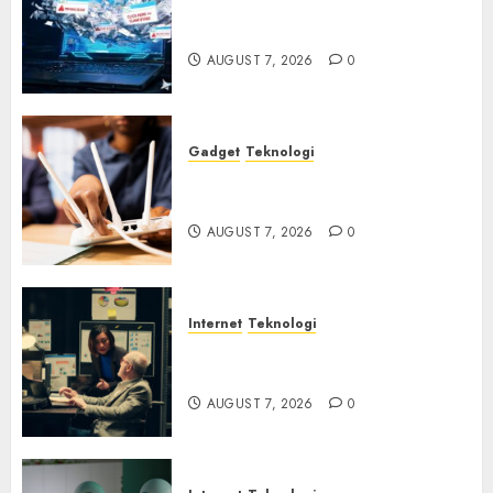
Awas! 7 Ribu Kit Phising Incar
Akses Microsoft 365
AUGUST 7, 2026
0
Gadget
Teknologi
Bahaya Tersembunyi
Otomatisasi TP-Link
AUGUST 7, 2026
0
Internet
Teknologi
Infrastruktur Kritis &
Ancaman Peretas Senyap
AUGUST 7, 2026
0