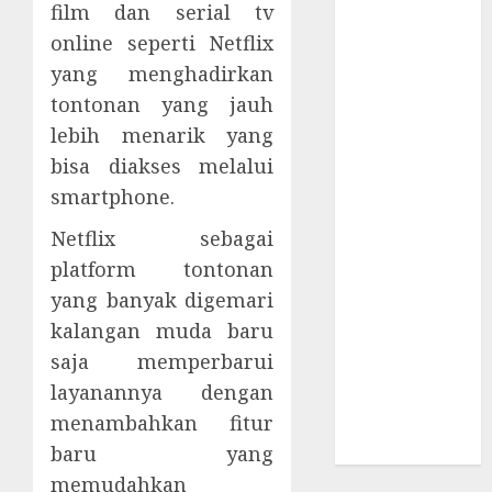
Supply Chain
film dan serial tv
Incar VPN
online seperti Netflix
QuickFox
yang menghadirkan
Email Phising
tontonan yang jauh
Berbasis
lebih menarik yang
Percakapan
bisa diakses melalui
Platform
smartphone.
Game Roblox
Berisiko Gara-
Netflix sebagai
gara Xeno
platform tontonan
Executor
yang banyak digemari
WiFi Gratis
kalangan muda baru
Hotel
saja memperbarui
Berbahaya
layanannya dengan
Session Cookie
menambahkan fitur
Incaran Baru
Email Phising
baru yang
memudahkan