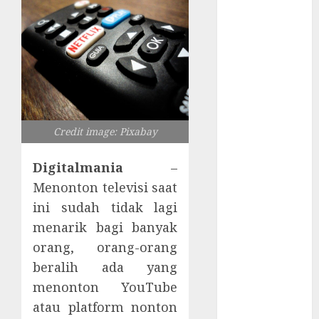
Tersembunyi
Otomatisasi
TP-Link
Infrastruktur
Kritis &
Ancaman
Peretas
Senyap
Credit image: Pixabay
Risiko
Tersembunyi
Digitalmania
–
di Balik AI
Menonton televisi saat
Notetaker
ini sudah tidak lagi
Serangan
menarik bagi banyak
Server
orang, orang-orang
Pelanggan
beralih ada yang
RMM
menonton YouTube
Awas!
atau platform nonton
Serangan