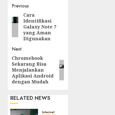
Post
Previous
navigation
Cara
Previous
Identifikasi
post:
Galaxy Note 7
yang Aman
Digunakan
Next
Chromebook
Next
Sekarang Bisa
post:
Menjalankan
Aplikasi Android
dengan Mudah
RELATED NEWS
Internet