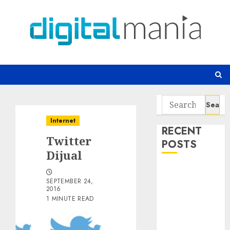
Skip
to
content
Search
for:
Internet
RECENT
Twitter
POSTS
Dijual
Risiko
SEPTEMBER 24,
Tersembunyi
2016
di Balik AI
1 MINUTE READ
Notetaker
Serangan