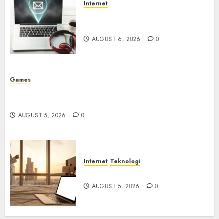
Internet
Email Phising Berbasis
Percakapan
AUGUST 6, 2026
0
Games
Platform Game Roblox Berisiko Gara-gara Xeno
Executor
AUGUST 5, 2026
0
Internet
Teknologi
WiFi Gratis Hotel Berbahaya
AUGUST 5, 2026
0