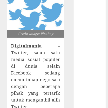
Server
Pelanggan
RMM
Awas!
Serangan
Supply Chain
Credit image: Pixabay
Incar VPN
QuickFox
Digitalmania
–
Email Phising
Twitter, salah satu
Berbasis
media sosial populer
Percakapan
di dunia selain
Platform
Facebook sedang
Game Roblox
dalam tahap negoisasi
Berisiko Gara-
dengan beberapa
gara Xeno
Executor
pihak yang tertarik
WiFi Gratis
untuk mengambil alih
Hotel
Twitter.