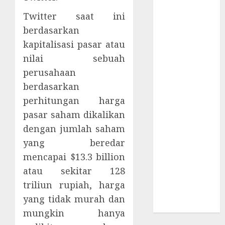
Berbahaya
Twitter saat ini
Session Cookie
berdasarkan
Incaran Baru
Email Phising
kapitalisasi pasar atau
Awanpintar®
nilai sebuah
Luncurkan
perusahaan
Peta Ancaman
berdasarkan
Digital
perhitungan harga
Terbaru
pasar saham dikalikan
ESET AI
dengan jumlah saham
Security
yang beredar
Pelindung
Ekosistem AI
mencapai $13.3 billion
Spionase
atau sekitar 128
Siber
triliun rupiah, harga
Menyebar di
yang tidak murah dan
Kawasan Asia
mungkin hanya