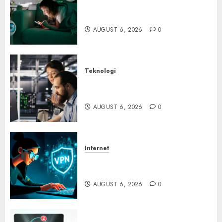
Risiko Tersembunyi di Balik AI
Notetaker
AUGUST 6, 2026
0
Teknologi
Serangan Server Pelanggan
RMM
AUGUST 6, 2026
0
Internet
Awas! Serangan Supply Chain
Incar VPN QuickFox
AUGUST 6, 2026
0