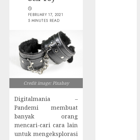
Tersembunyi
Otomatisasi
FEBRUARY 17, 2021
TP-Link
5 MINUTES READ
Infrastruktur
Kritis &
Ancaman
Peretas
Senyap
Risiko
Tersembunyi
di Balik AI
Credit image: Pixabay
Notetaker
Serangan
Digitalmania –
Server
Pandemi membuat
Pelanggan
banyak orang
RMM
mencari-cari cara lain
Awas!
untuk mengeksplorasi
Serangan