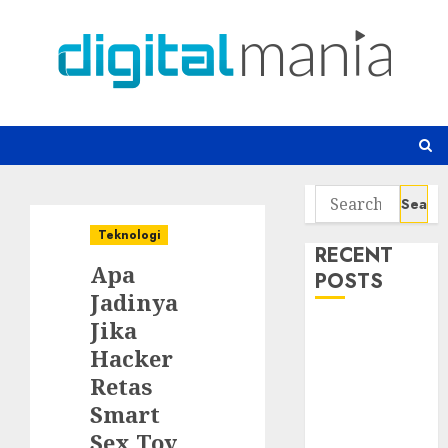
Skip
to
content
Search
for:
Teknologi
RECENT
Apa
POSTS
Jadinya
Jika
Awas! 7 Ribu
Hacker
Kit Phising
Incar Akses
Retas
Microsoft 365
Smart
Bahaya
Sex Toy