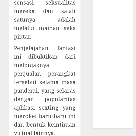
sensasi seksualitas
Supply Chain
Incar VPN
mereka dan salah
QuickFox
satunya adalah
Email Phising
melalui mainan seks
Berbasis
pintar.
Percakapan
Penjelajahan fantasi
Platform
Game Roblox
ini dibuktikan dari
Berisiko Gara-
melonjaknya
gara Xeno
penjualan perangkat
Executor
tersebut selama masa
WiFi Gratis
pandemi, yang selaras
Hotel
dengan popularitas
Berbahaya
aplikasi sexting yang
Session Cookie
meroket baru-baru ini
Incaran Baru
dan bentuk keintiman
Email Phising
virtual lainnya.