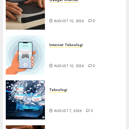
Gadget
Internet
Backdoor Tersembunyi
Ditemukan di Router China
AUGUST 10, 2026
0
Internet
Teknologi
Quishing Sembunyi dalam
Phising
AUGUST 10, 2026
0
Teknologi
Awas! 7 Ribu Kit Phising Incar
Akses Microsoft 365
AUGUST 7, 2026
0