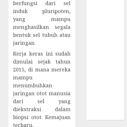
Kritis &
berfungsi dari sel
Ancaman
induk pluripoten,
Peretas
yang mampu
Senyap
menghasilkan segala
Risiko
bentuk sel tubuh atau
Tersembunyi
jaringan.
di Balik AI
Notetaker
Kerja keras ini sudah
Serangan
dimulai sejak tahun
Server
2015, di mana mereka
Pelanggan
mampu
RMM
menumbuhkan
Awas!
jaringan otot manusia
Serangan
dari sel yang
Supply Chain
diekstraksi dalam
Incar VPN
QuickFox
biopsi otot. Kemajuan
terbaru,