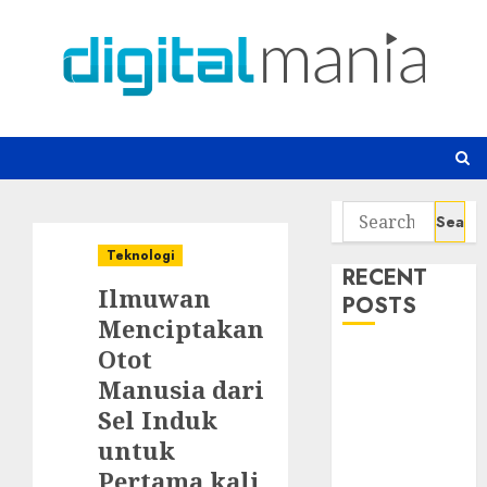
Skip
to
content
Search
for:
Teknologi
RECENT
Ilmuwan
POSTS
Menciptakan
Otot
Jangan Hanya
Manusia dari
Melihat Harga
Saat Membeli
Sel Induk
IoT
untuk
Email yang
Pertama kali