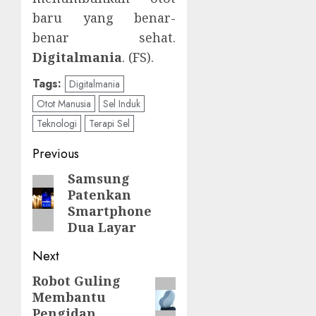
baru yang benar-
benar sehat.
Digitalmania
. (FS).
Tags:
Digitalmania
Otot Manusia
Sel Induk
Teknologi
Terapi Sel
Post
Previous
navigation
Samsung
Previous
Patenkan
post:
Smartphone
Dua Layar
Next
Robot Guling
Next
Membantu
post:
Pengidap