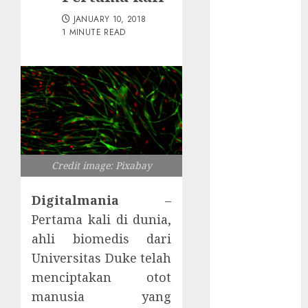
Menonaktifkan
JANUARY 10, 2018
Antivirus
1 MINUTE READ
Backdoor
Tersembunyi
Ditemukan di
Router China
Quishing
Sembunyi
dalam Phising
Awas! 7 Ribu
Credit image: Pixabay
Kit Phising
Incar Akses
Digitalmania
–
Microsoft 365
Pertama kali di dunia,
Bahaya
ahli biomedis dari
Tersembunyi
Universitas Duke telah
Otomatisasi
menciptakan otot
TP-Link
manusia yang
Infrastruktur