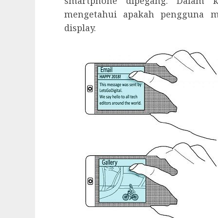
smartphone dipegang. Dalam k
mengetahui apakah pengguna me
display.