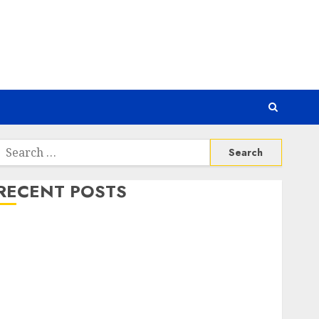
Search
or:
RECENT POSTS
Risiko Tersembunyi di Balik AI Notetaker
Serangan Server Pelanggan RMM
Awas! Serangan Supply Chain Incar VPN QuickFox
Email Phising Berbasis Percakapan
Platform Game Roblox Berisiko Gara-gara Xeno
Executor