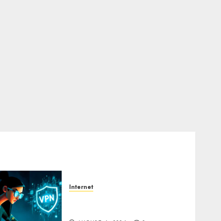
Internet
Awas! Serangan Supply
Chain Incar VPN QuickFox