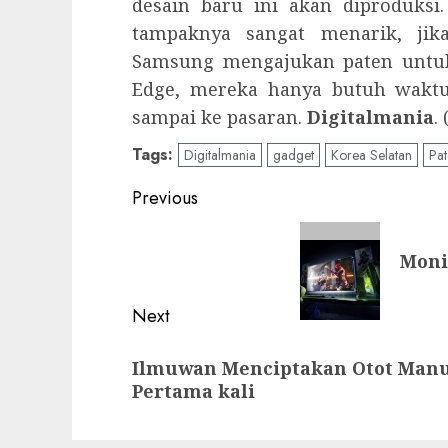
desain baru ini akan diproduksi
tampaknya sangat menarik, jika
Samsung mengajukan paten untuk
Edge, mereka hanya butuh waktu
sampai ke pasaran.
Digitalmania
. 
Tags:
Digitalmania
gadget
Korea Selatan
Pa
Post
Previous
navigation
Previous
Moni
post:
Next
Next
Ilmuwan Menciptakan Otot Manus
post:
Pertama kali