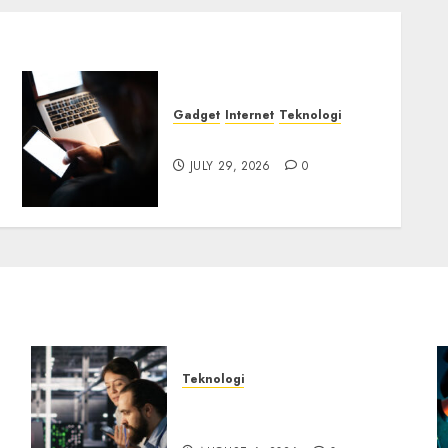
Gadget
Internet
Teknologi
iPhone dan Ancaman Siber
JULY 29, 2026
0
Teknologi
ik
Serangan Server Pelanggan
RMM