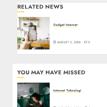
RELATED NEWS
Gadget
Internet
Hati-hati Penipuan
Screenshot
AUGUST 3, 2026
0
YOU MAY HAVE MISSED
Internet
Teknologi
Risiko Tersembunyi di Bal
AI Notetaker