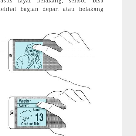
asus layar belakang, sensor bisa
lihat bagian depan atau belakang