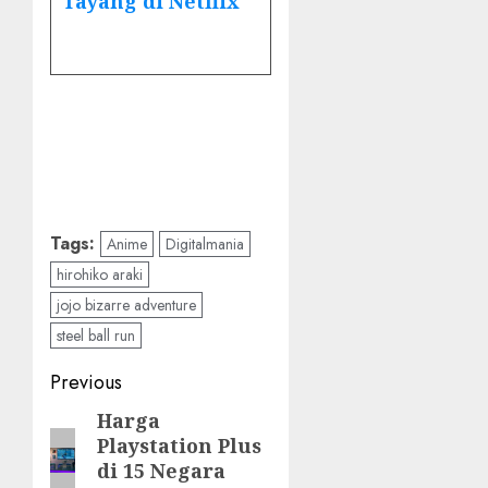
Tayang di Netflix
Tags:
Anime
Digitalmania
hirohiko araki
jojo bizarre adventure
steel ball run
Post
Previous
navigation
Harga
Previous
Playstation Plus
post:
di 15 Negara