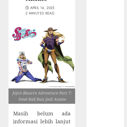
Tersembunyi
APRIL 14, 2025
Otomatisasi
2 MINUTES READ
TP-Link
Infrastruktur
Kritis &
Ancaman
Peretas
Senyap
Risiko
Tersembunyi
di Balik AI
Notetaker
Serangan
Jojo’s Bizarre Adventure Part 7:
Server
Steel Ball Run Jadi Anime
Pelanggan
RMM
Masih belum ada
Awas!
informasi lebih lanjut
Serangan