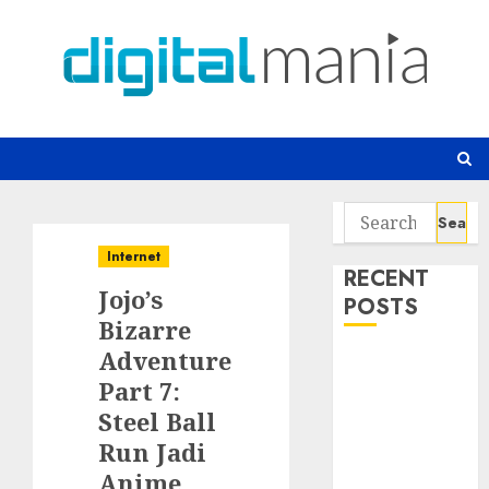
Skip
to
content
Search
for:
Internet
RECENT
Jojo’s
POSTS
Bizarre
Adventure
Awas! 7 Ribu
Part 7:
Kit Phising
Incar Akses
Steel Ball
Microsoft 365
Run Jadi
Bahaya
Anime