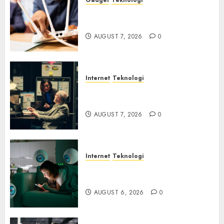
Gadget
Teknologi
Bahaya Tersembunyi
Otomatisasi TP-Link
AUGUST 7, 2026
0
Internet
Teknologi
Infrastruktur Kritis &
Ancaman Peretas Senyap
AUGUST 7, 2026
0
Internet
Teknologi
Risiko Tersembunyi di Balik AI
Notetaker
AUGUST 6, 2026
0