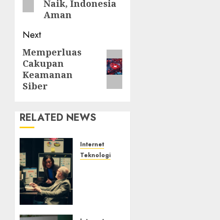
Naik, Indonesia
Aman
Next
Memperluas
Next
Cakupan
post:
Keamanan
Siber
RELATED NEWS
Internet
Teknologi
Infrastruktur
Kritis
&
Ancaman
Peretas