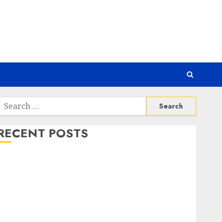
Search
or:
RECENT POSTS
Awas! 7 Ribu Kit Phising Incar Akses Microsoft 365
Bahaya Tersembunyi Otomatisasi TP-Link
Infrastruktur Kritis & Ancaman Peretas Senyap
Risiko Tersembunyi di Balik AI Notetaker
Serangan Server Pelanggan RMM
Awas! Serangan Supply Chain Incar VPN QuickFox