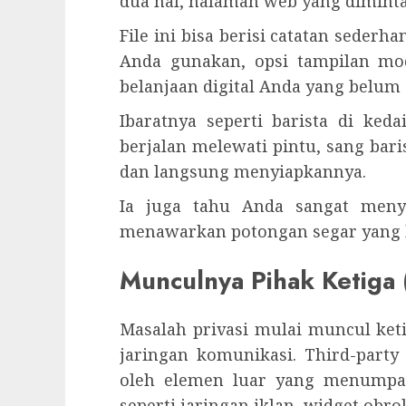
dua hal, halaman web yang diminta 
File ini bisa berisi catatan seder
Anda gunakan, opsi tampilan mod
belanjaan digital Anda yang belum 
Ibaratnya seperti barista di ked
berjalan melewati pintu, sang bar
dan langsung menyiapkannya.
Ia juga tahu Anda sangat meny
menawarkan potongan segar yang ba
Munculnya Pihak Ketiga 
Masalah privasi mulai muncul ket
jaringan komunikasi. Third-party
oleh elemen luar yang menumpa
seperti jaringan iklan, widget obro