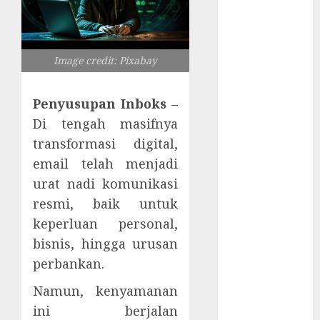
Serangan
Supply Chain
Incar VPN
QuickFox
Image credit: Pixabay
Email Phising
Berbasis
Penyusupan Inboks
–
Percakapan
Di tengah masifnya
Platform
transformasi digital,
Game Roblox
email telah menjadi
Berisiko Gara-
urat nadi komunikasi
gara Xeno
Executor
resmi, baik untuk
WiFi Gratis
keperluan personal,
Hotel
bisnis, hingga urusan
Berbahaya
perbankan.
Session Cookie
Namun, kenyamanan
Incaran Baru
Email Phising
ini berjalan