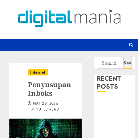
Skip
to
content
Search
for:
Internet
RECENT
Penyusupan
POSTS
Inboks
Serangan
MAY 29, 2026
Server
4 MINUTES READ
Pelanggan
RMM
Awas!