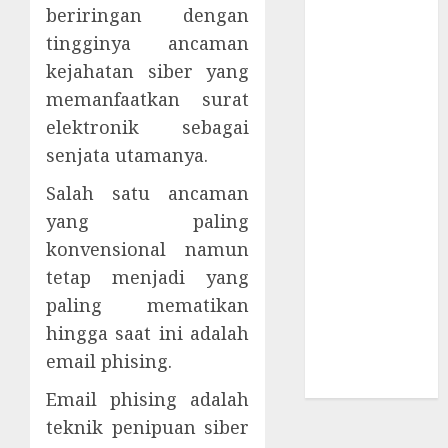
Awanpintar®
beriringan dengan
Luncurkan
tingginya ancaman
Peta Ancaman
kejahatan siber yang
Digital
memanfaatkan surat
Terbaru
elektronik sebagai
ESET AI
senjata utamanya.
Security
Pelindung
Salah satu ancaman
Ekosistem AI
yang paling
Spionase
konvensional namun
Siber
tetap menjadi yang
Menyebar di
paling mematikan
Kawasan Asia
hingga saat ini adalah
Hati-hati
email phising.
Penipuan
Screenshot
Email phising adalah
teknik penipuan siber