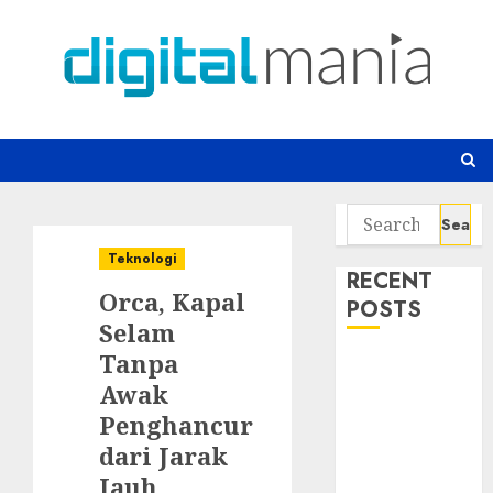
Skip
to
content
Search
for:
Teknologi
RECENT
Orca, Kapal
POSTS
Selam
Tanpa
Awas! 7 Ribu
Awak
Kit Phising
Incar Akses
Penghancur
Microsoft 365
dari Jarak
Bahaya
Jauh