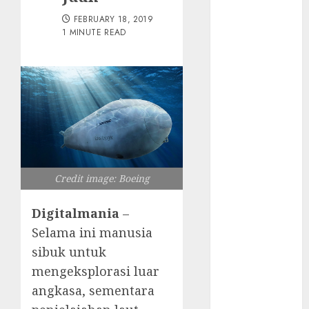
Tersembunyi
FEBRUARY 18, 2019
Otomatisasi
1 MINUTE READ
TP-Link
Infrastruktur
Kritis &
Ancaman
Peretas
Senyap
Risiko
Tersembunyi
di Balik AI
Credit image: Boeing
Notetaker
Serangan
Digitalmania
–
Server
Selama ini manusia
Pelanggan
sibuk untuk
RMM
mengeksplorasi luar
Awas!
angkasa, sementara
Serangan