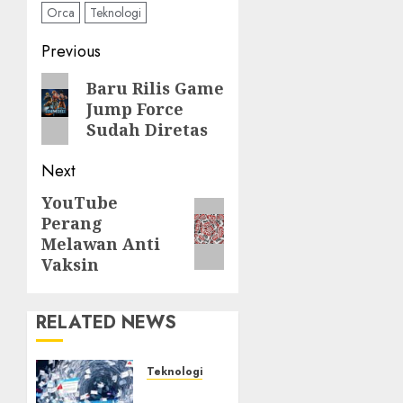
Orca
Teknologi
Post
Previous
navigation
Previous
Baru Rilis Game
Jump Force
post:
Sudah Diretas
Next
YouTube
Next
Perang
post:
Melawan Anti
Vaksin
RELATED NEWS
Teknologi
Awas! 7