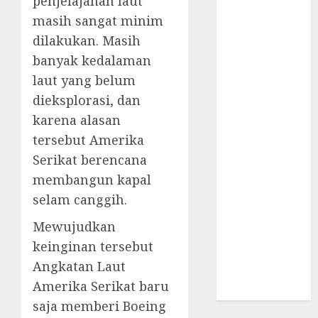
penjelajahan laut
Supply Chain
masih sangat minim
Incar VPN
dilakukan. Masih
QuickFox
banyak kedalaman
Email Phising
Berbasis
laut yang belum
Percakapan
dieksplorasi, dan
Platform
karena alasan
Game Roblox
tersebut Amerika
Berisiko Gara-
Serikat berencana
gara Xeno
membangun kapal
Executor
selam canggih.
WiFi Gratis
Hotel
Mewujudkan
Berbahaya
keinginan tersebut
Session Cookie
Angkatan Laut
Incaran Baru
Amerika Serikat baru
Email Phising
saja memberi Boeing