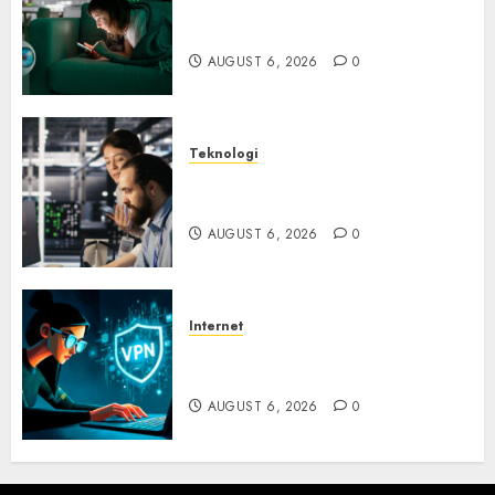
Risiko Tersembunyi di Balik AI
Notetaker
AUGUST 6, 2026
0
Teknologi
Serangan Server Pelanggan
RMM
AUGUST 6, 2026
0
Internet
Awas! Serangan Supply Chain
Incar VPN QuickFox
AUGUST 6, 2026
0