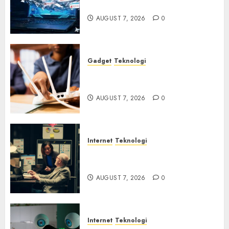
Akses Microsoft 365
AUGUST 7, 2026
0
Gadget
Teknologi
Bahaya Tersembunyi
Otomatisasi TP-Link
AUGUST 7, 2026
0
Internet
Teknologi
Infrastruktur Kritis &
Ancaman Peretas Senyap
AUGUST 7, 2026
0
Internet
Teknologi