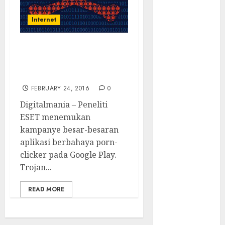
Tersembunyi
Otomatisasi
Internet
TP-Link
Infrastruktur
Android Porn Clicker
Kritis &
Membuat Tegang Semua
Ancaman
Orang
Peretas
FEBRUARY 24, 2016
0
Senyap
Digitalmania – Peneliti
Risiko
ESET menemukan
Tersembunyi
kampanye besar-besaran
di Balik AI
aplikasi berbahaya porn-
Notetaker
clicker pada Google Play.
Serangan
Trojan...
Server
Pelanggan
READ MORE
RMM
Awas!
Serangan