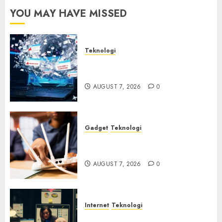
YOU MAY HAVE MISSED
Teknologi
Awas! 7 Ribu Kit Phising Incar
Akses Microsoft 365
AUGUST 7, 2026
0
Gadget
Teknologi
Bahaya Tersembunyi
Otomatisasi TP-Link
AUGUST 7, 2026
0
Internet
Teknologi
Infrastruktur Kritis &