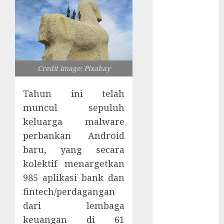
Server
Pelanggan
RMM
Awas!
Serangan
Supply Chain
Credit image: Pixabay
Incar VPN
QuickFox
Tahun ini telah
Email Phising
muncul sepuluh
Berbasis
keluarga malware
Percakapan
perbankan Android
Platform
baru, yang secara
Game Roblox
kolektif menargetkan
Berisiko Gara-
985 aplikasi bank dan
gara Xeno
fintech/perdagangan
Executor
WiFi Gratis
dari lembaga
Hotel
keuangan di 61