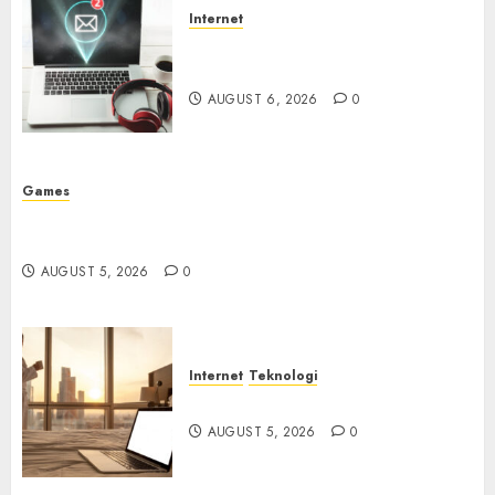
Internet
Email Phising Berbasis
Percakapan
AUGUST 6, 2026
0
Games
Platform Game Roblox Berisiko Gara-gara Xeno
Executor
AUGUST 5, 2026
0
Internet
Teknologi
WiFi Gratis Hotel Berbahaya
AUGUST 5, 2026
0