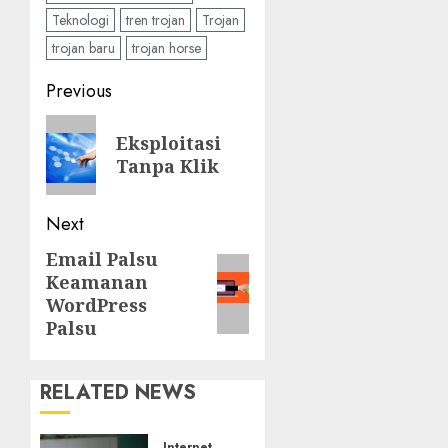
Teknologi
tren trojan
Trojan
trojan baru
trojan horse
Post
Previous
navigation
Previous
Eksploitasi
post:
Tanpa Klik
Next
Email Palsu
Next
Keamanan
post:
WordPress
Palsu
RELATED NEWS
Internet