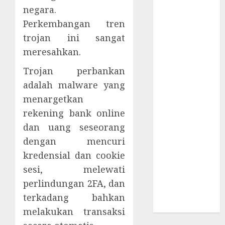
Berbahaya
negara.
Session Cookie
Perkembangan tren
Incaran Baru
trojan ini sangat
Email Phising
meresahkan.
Awanpintar®
Luncurkan
Trojan perbankan
Peta Ancaman
adalah malware yang
Digital
menargetkan
Terbaru
rekening bank online
ESET AI
dan uang seseorang
Security
dengan mencuri
Pelindung
kredensial dan cookie
Ekosistem AI
Spionase
sesi, melewati
Siber
perlindungan 2FA, dan
Menyebar di
terkadang bahkan
Kawasan Asia
melakukan transaksi