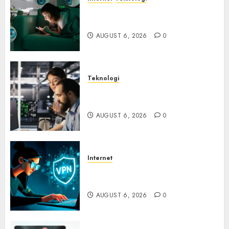
Risiko Tersembunyi di Balik AI
Notetaker
AUGUST 6, 2026
0
Teknologi
Serangan Server Pelanggan
RMM
AUGUST 6, 2026
0
Internet
Awas! Serangan Supply Chain
Incar VPN QuickFox
AUGUST 6, 2026
0