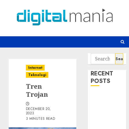
Skip
to
content
Search
for:
Internet
RECENT
Teknologi
POSTS
Tren
Trojan
Risiko
Tersembunyi
DECEMBER 20,
di Balik AI
2023
Notetaker
3 MINUTES READ
Serangan