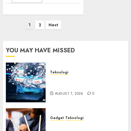
Posts
1
2
Next
pagination
YOU MAY HAVE MISSED
Teknologi
Awas! 7 Ribu Kit Phising Incar
Akses Microsoft 365
AUGUST 7, 2026
0
Gadget
Teknologi
Bahaya Tersembunyi