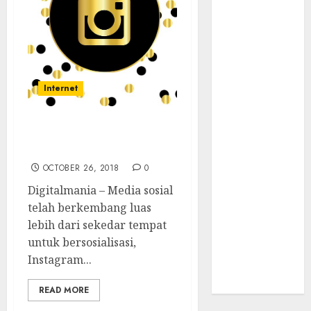
Supply Chain
Incar VPN
QuickFox
Email Phising
Berbasis
Internet
Percakapan
Platform
Game Roblox
Tips Branding Produk di
Berisiko Gara-
Instagram
gara Xeno
OCTOBER 26, 2018
0
Executor
Digitalmania – Media sosial
WiFi Gratis
telah berkembang luas
Hotel
lebih dari sekedar tempat
Berbahaya
untuk bersosialisasi,
Session Cookie
Instagram...
Incaran Baru
Email Phising
READ MORE