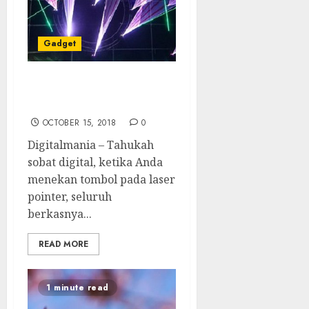
Gadget
T-CUP Kamera Tercepat
di Dunia
OCTOBER 15, 2018
0
Digitalmania – Tahukah
sobat digital, ketika Anda
menekan tombol pada laser
pointer, seluruh
berkasnya...
READ MORE
1 minute read