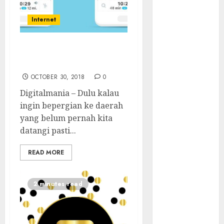
Tersembunyi
Otomatisasi
Internet
TP-Link
Infrastruktur
Waze Penunjuk Arah
Kritis &
yang Bisa Memutar Audio
Ancaman
OCTOBER 30, 2018
0
Peretas
Senyap
Digitalmania – Dulu kalau
Risiko
ingin bepergian ke daerah
Tersembunyi
yang belum pernah kita
di Balik AI
datangi pasti...
Notetaker
READ MORE
Serangan
Server
Pelanggan
2 minutes read
RMM
Awas!
Serangan