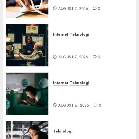
Otomatisasi TP-Link
AUGUST 7, 2026
0
Internet
Teknologi
Infrastruktur Kritis &
Ancaman Peretas Senyap
AUGUST 7, 2026
0
Internet
Teknologi
Risiko Tersembunyi di Balik AI
Notetaker
AUGUST 6, 2026
0
Teknologi