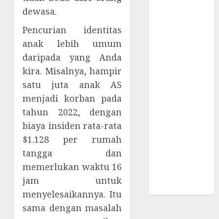
Risiko
dewasa.
Tersembunyi
di Balik AI
Pencurian identitas
Notetaker
anak lebih umum
Serangan
daripada yang Anda
Server
kira. Misalnya, hampir
Pelanggan
satu juta anak AS
RMM
menjadi korban pada
Awas!
tahun 2022, dengan
Serangan
biaya insiden rata-rata
Supply Chain
$1.128 per rumah
Incar VPN
QuickFox
tangga dan
Email Phising
memerlukan waktu 16
Berbasis
jam untuk
Percakapan
menyelesaikannya. Itu
sama dengan masalah