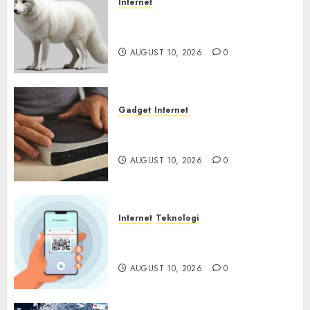
Internet
Email yang Menonaktifkan
Antivirus
AUGUST 10, 2026
0
Gadget
Internet
Backdoor Tersembunyi
Ditemukan di Router China
AUGUST 10, 2026
0
Internet
Teknologi
Quishing Sembunyi dalam
Phising
AUGUST 10, 2026
0