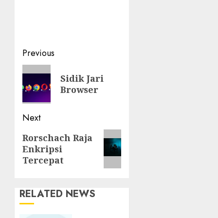
Post
Previous
navigation
Previous
Sidik Jari
post:
Browser
Next
Next
Rorschach Raja
Enkripsi
post:
Tercepat
RELATED NEWS