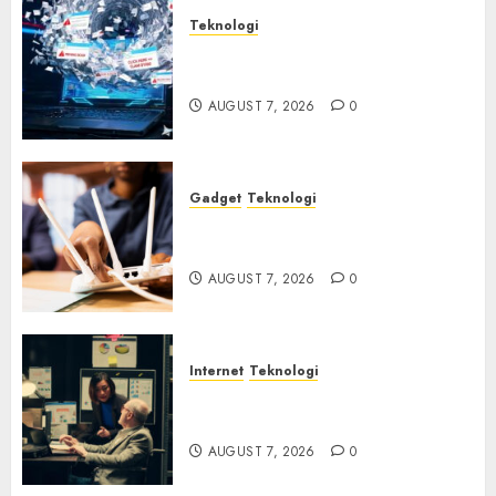
Teknologi
Awas! 7 Ribu Kit Phising Incar
Akses Microsoft 365
AUGUST 7, 2026
0
Gadget
Teknologi
Bahaya Tersembunyi
Otomatisasi TP-Link
AUGUST 7, 2026
0
Internet
Teknologi
Infrastruktur Kritis &
Ancaman Peretas Senyap
AUGUST 7, 2026
0