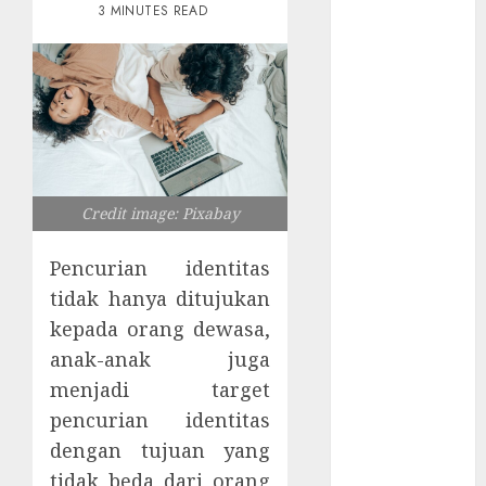
Ditemukan di
3 MINUTES READ
Router China
Quishing
Sembunyi
dalam Phising
Awas! 7 Ribu
Kit Phising
Incar Akses
Credit image: Pixabay
Microsoft 365
Bahaya
Pencurian identitas
Tersembunyi
tidak hanya ditujukan
Otomatisasi
kepada orang dewasa,
TP-Link
anak-anak juga
Infrastruktur
Kritis &
menjadi target
Ancaman
pencurian identitas
Peretas
dengan tujuan yang
Senyap
tidak beda dari orang