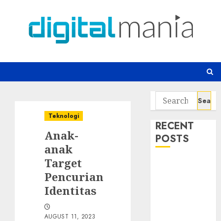
Skip
to
content
Search
for:
Teknologi
RECENT
Anak-
POSTS
anak
Target
Email yang
Pencurian
Menonaktifkan
Antivirus
Identitas
Backdoor
Tersembunyi
AUGUST 11, 2023