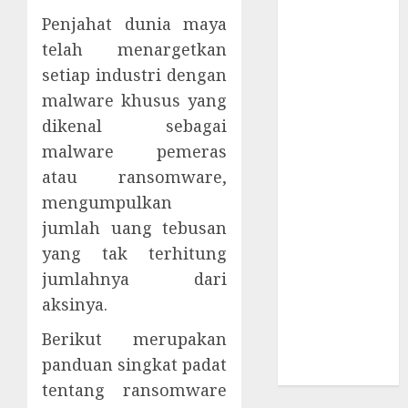
Berbahaya
Penjahat dunia maya
Session Cookie
telah menargetkan
Incaran Baru
setiap industri dengan
Email Phising
malware khusus yang
Awanpintar®
Luncurkan
dikenal sebagai
Peta Ancaman
malware pemeras
Digital
atau ransomware,
Terbaru
mengumpulkan
ESET AI
jumlah uang tebusan
Security
yang tak terhitung
Pelindung
jumlahnya dari
Ekosistem AI
aksinya.
Spionase
Siber
Berikut merupakan
Menyebar di
panduan singkat padat
Kawasan Asia
tentang ransomware