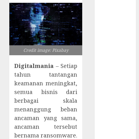
Server
Pelanggan
RMM
Awas!
Serangan
Supply Chain
Incar VPN
Credit image: Pixabay
QuickFox
Email Phising
Digitalmania
– Setiap
Berbasis
tahun tantangan
Percakapan
keamanan meningkat,
Platform
semua bisnis dari
Game Roblox
berbagai skala
Berisiko Gara-
menanggung beban
gara Xeno
ancaman yang sama,
Executor
ancaman tersebut
WiFi Gratis
Hotel
bernama ransomware.