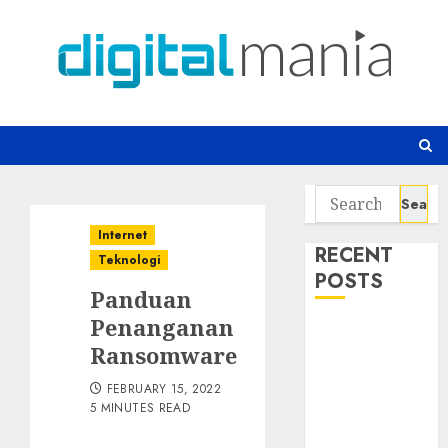
Skip
to
content
Search
for:
Internet
RECENT
Teknologi
POSTS
Panduan
Penanganan
Risiko
Ransomware
Tersembunyi
di Balik AI
FEBRUARY 15, 2022
Notetaker
5 MINUTES READ
Serangan