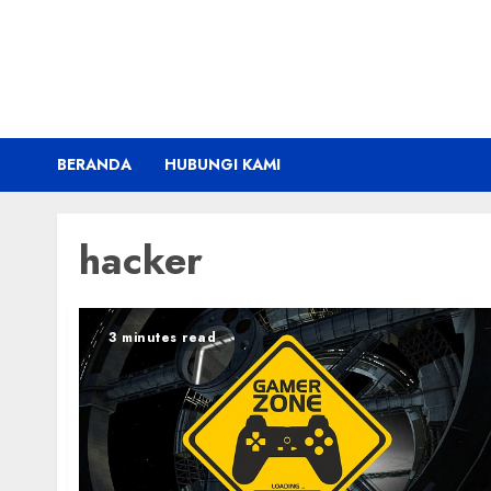
Skip
to
content
BERANDA
HUBUNGI KAMI
hacker
3 minutes read