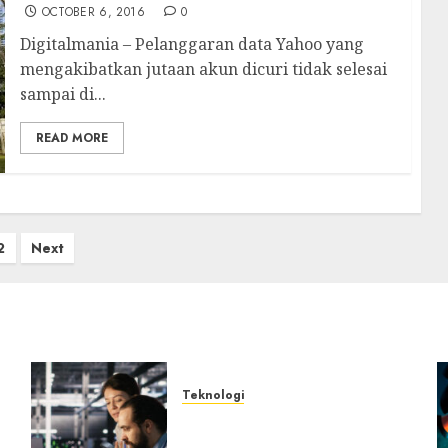
OCTOBER 6, 2016
0
Digitalmania – Pelanggaran data Yahoo yang
mengakibatkan jutaan akun dicuri tidak selesai
sampai di...
READ MORE
2
Next
Teknologi
ik
Serangan Server Pelanggan
RMM