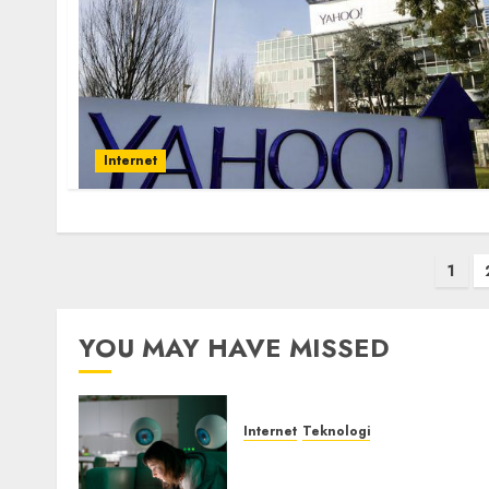
Internet
Posts
1
pagination
YOU MAY HAVE MISSED
Internet
Teknologi
Risiko Tersembunyi di Bal
AI Notetaker