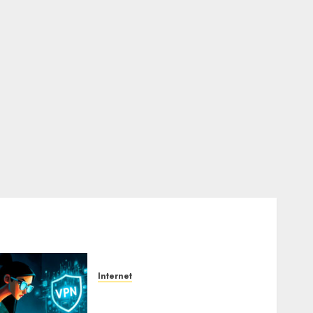
Internet
Awas! Serangan Supply
Chain Incar VPN QuickFox