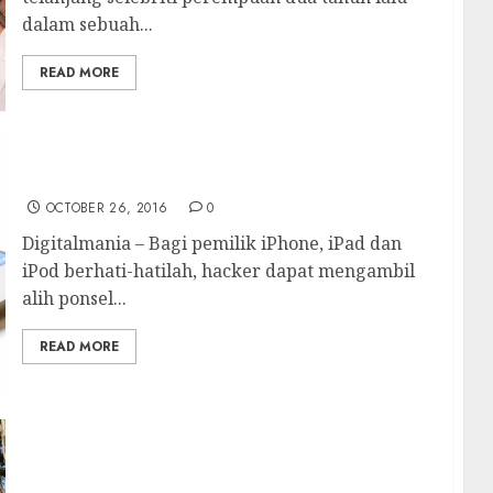
dalam sebuah...
READ MORE
Bahaya!! Segera Update iPhone Anda
OCTOBER 26, 2016
0
Digitalmania – Bagi pemilik iPhone, iPad dan
iPod berhati-hatilah, hacker dapat mengambil
alih ponsel...
READ MORE
Serangan Hacker hanya Akal-Akalan Yahoo
dan Badan Intelejen AS