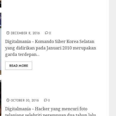
Pusat Komando Siber Korsel Dibobol Hacker
Korut
DECEMBER 8, 2016
0
Digitalmania – Komando Siber Korea Selatan
yang didirikan pada Januari 2010 merupakan
garda terdepan...
READ MORE
Hacker Kasus Foto Telanjang Selebritis
Ditangkap
OCTOBER 30, 2016
0
Digitalmania – Hacker yang mencuri foto
telanjang selebriti perempuan dua tahun lalu