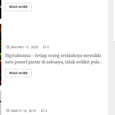
READ MORE
Amankan Smartphone dari Peretas, Ikuti
Tipsnya
JANUARY 13, 2020
0
Digitalmania – Setiap orang setidaknya memiliki
satu ponsel pintar di sakunya, tidak sedikit pula...
READ MORE
Hacker Jahat Sebar Malware Lewat Isu
Kecelakaan Boeing 737 Max Baru
MARCH 18, 2019
0