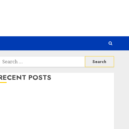
Search
or:
RECENT POSTS
Risiko Tersembunyi di Balik AI Notetaker
Serangan Server Pelanggan RMM
Awas! Serangan Supply Chain Incar VPN QuickFox
Email Phising Berbasis Percakapan
Platform Game Roblox Berisiko Gara-gara Xeno
Executor