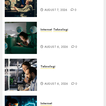
Ancaman Peretas Senyap
AUGUST 7, 2026
0
Internet
Teknologi
Risiko Tersembunyi di Balik AI
Notetaker
AUGUST 6, 2026
0
Teknologi
Serangan Server Pelanggan
RMM
AUGUST 6, 2026
0
Internet