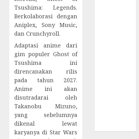
Supply Chain
Tsushima: Legends.
Incar VPN
Berkolaborasi dengan
QuickFox
Aniplex, Sony Music,
Email Phising
dan Crunchyroll.
Berbasis
Percakapan
Adaptasi anime dari
Platform
gim populer Ghost of
Game Roblox
Tsushima ini
Berisiko Gara-
direncanakan rilis
gara Xeno
pada tahun 2027.
Executor
Anime ini akan
WiFi Gratis
Hotel
disutradarai oleh
Berbahaya
Takanobu Mizuno,
Session Cookie
yang sebelumnya
Incaran Baru
dikenal lewat
Email Phising
karyanya di Star Wars