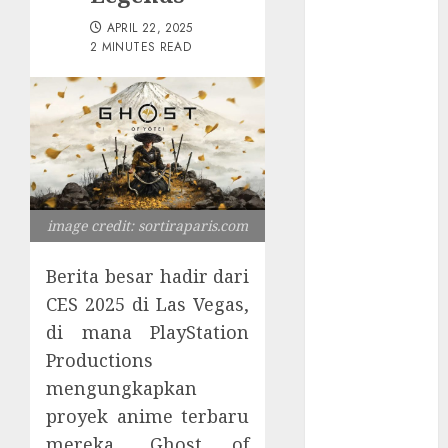
Tersembunyi
APRIL 22, 2025
Otomatisasi
2 MINUTES READ
TP-Link
Infrastruktur
Kritis &
Ancaman
Peretas
Senyap
Risiko
image credit: sortiraparis.com
Tersembunyi
di Balik AI
Berita besar hadir dari
Notetaker
CES 2025 di Las Vegas,
Serangan
di mana PlayStation
Server
Pelanggan
Productions
RMM
mengungkapkan
Awas!
proyek anime terbaru
Serangan
mereka, Ghost of