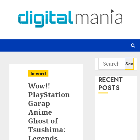
Skip
to
content
Search
for:
Internet
RECENT
Wow!!
POSTS
PlayStation
Garap
Awas! 7 Ribu
Anime
Kit Phising
Incar Akses
Ghost of
Microsoft 365
Tsushima:
Bahaya
Legends