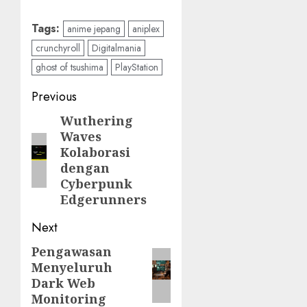
Tags:
anime jepang
aniplex
crunchyroll
Digitalmania
ghost of tsushima
PlayStation
Post
Previous
navigation
Wuthering
Previous
Waves
post:
Kolaborasi
dengan
Cyberpunk
Edgerunners
Next
Pengawasan
Next
Menyeluruh
post:
Dark Web
Monitoring