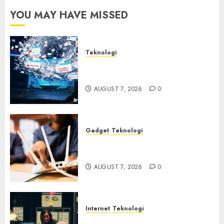
AUGUST
YOU MAY HAVE MISSED
6, 2026
0
Teknologi
Awas! 7 Ribu Kit Phising Incar
Akses Microsoft 365
AUGUST 7, 2026
0
Gadget
Teknologi
Bahaya Tersembunyi
Otomatisasi TP-Link
AUGUST 7, 2026
0
Internet
Teknologi
Infrastruktur Kritis &